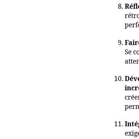
Réfl
rétr
perf
Fair
Se c
atte
Déve
inc
crée
perm
Inté
exig