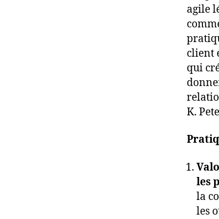
agile 
commer
pratiq
client
qui cré
donnen
relati
K. Pet
Pratiq
Valo
les 
la c
les o