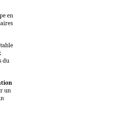
pe en
saires
table
x
s du
ation
r un
in