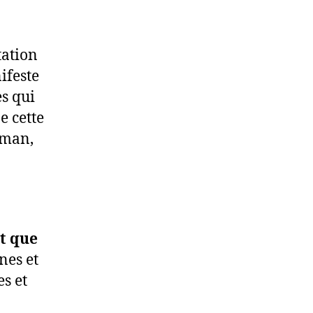
tation
ifeste
es qui
e cette
rman,
ôt que
nes et
s et