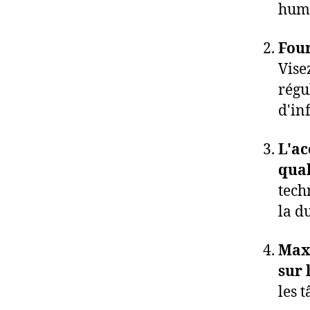
huma
Four
Vise
régu
d'in
L'ac
qual
tech
la d
Maxi
sur 
les 