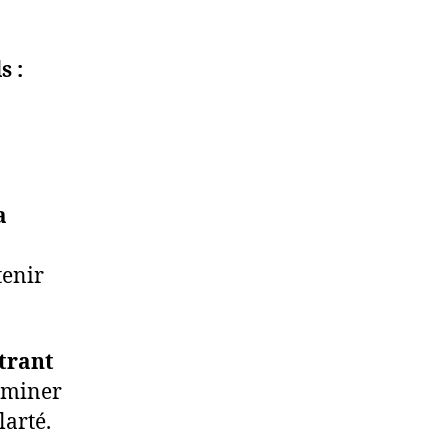
s :
a
tenir
ntrant
liminer
larté.