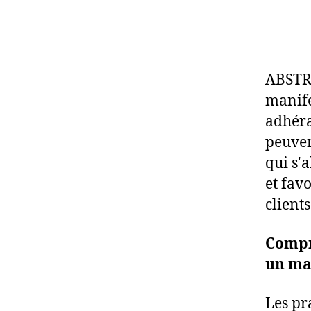
ABSTRA
manifes
adhéra
peuven
qui s'
et fav
clients
Compr
un ma
Les pr