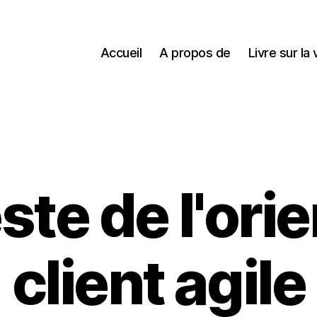
Accueil
A propos de
Livre sur la 
te de l'ori
client agile