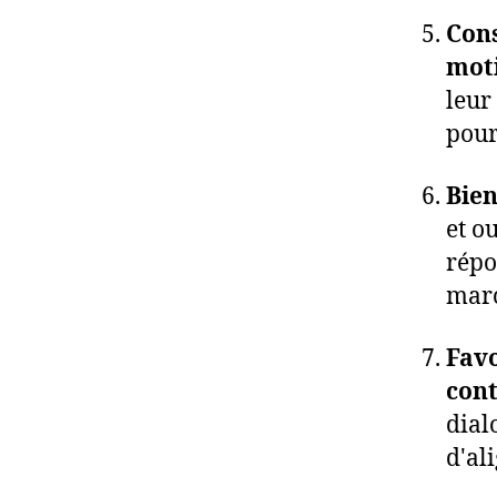
Cons
moti
leur
pour
Bien
et o
répo
mar
Favo
cont
dial
d'ali