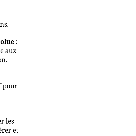
ns.
olue :
re aux
on.
f pour
.
r les
érer et