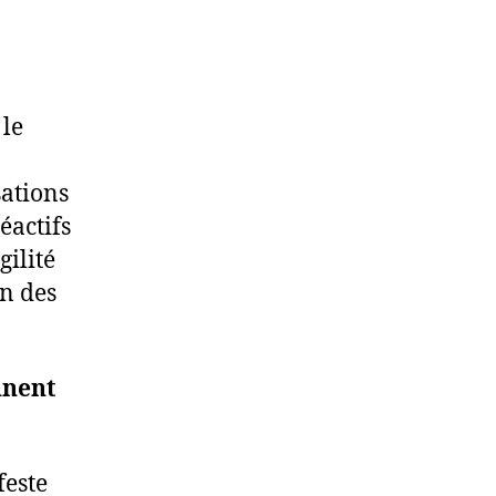
 le
sations
éactifs
gilité
on des
nnent
feste