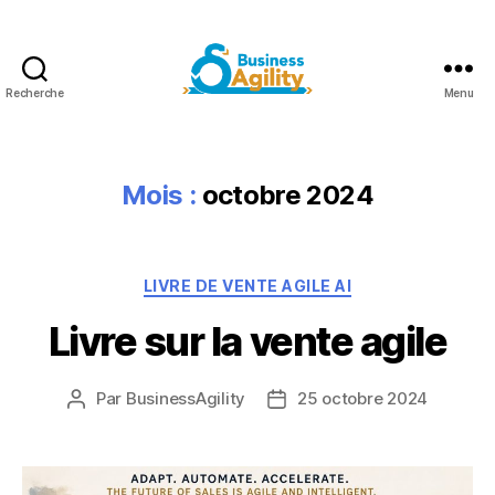
Recherche
Menu
Business
Agility+AI
Mois :
octobre 2024
Catégories
LIVRE DE VENTE AGILE AI
Livre sur la vente agile
Par
BusinessAgility
25 octobre 2024
Auteur
Date
de
de
l'article
l’article