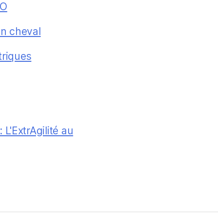
SO
on cheval
triques
L'ExtrAgilité au