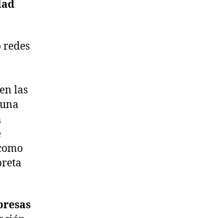
dad
o redes
en las
 una
n
e
 como
preta
presas