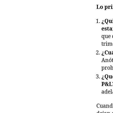
Lo pr
¿Qui
esta
que 
trim
¿Cuá
Anót
prob
¿Qu
P&L
adel
Cuando