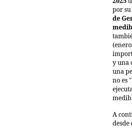
2025
d
por su
de Ge
medibl
tambié
(enero
import
y una 
una pe
no es 
ejecut
medibl
A cont
desde 