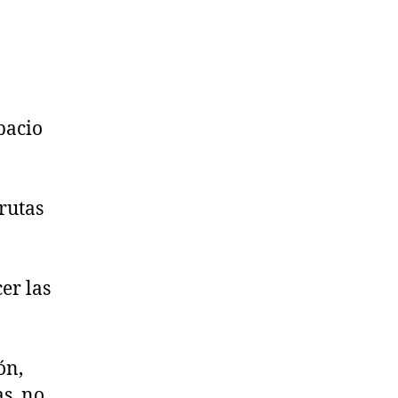
pacio
 rutas
er las
ón,
s, no