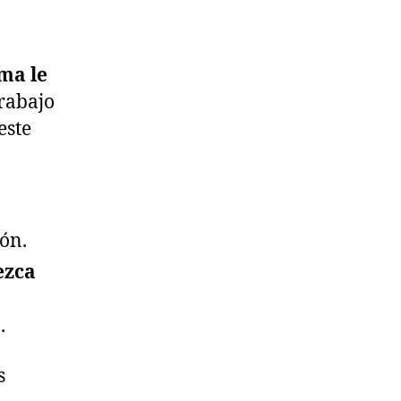
ema le
trabajo
este
ón.
ezca
.
s