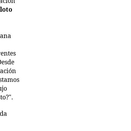
ación
loto
rana
rentes
Desde
sación
Estamos
ujo
to?".
ada