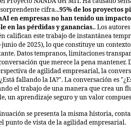
el Proyecto NANDA del MIT. Ha causado sens
 sorprendente cifra...
95% de los proyectos pi
nAI en empresas no han tenido un impacto
e en las pérdidas y ganancias.
. Los autores
n califican este trabajo de instantánea temp
-junio de 2025), lo que constituye un contexto
ante. Datos tempranos, limitaciones transpa
conversación que merece la pena mantener. 
rspectiva de agilidad empresarial, la conver
"¿Está fallando la IA?". La conversación es "¿
ando el trabajo de una manera que crea un fl
e, un aprendizaje seguro y un valor compues
inuación se presenta la misma historia, cont
el punto de vista de la agilidad empresarial.