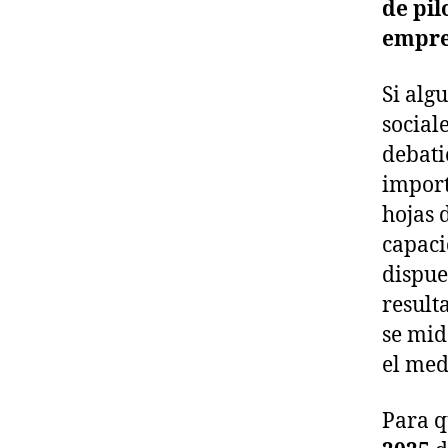
de pil
empre
Si alg
social
debati
import
hojas 
capaci
dispue
result
se mid
el med
Para q