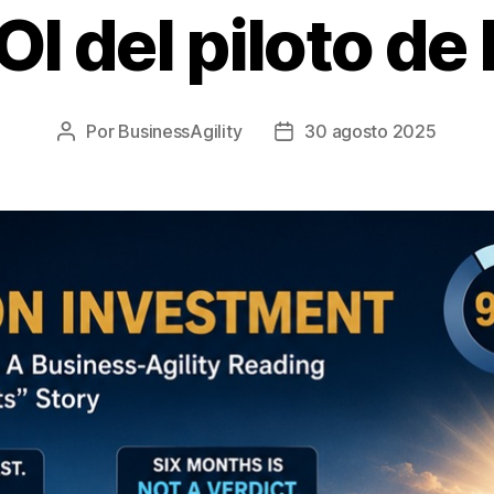
OI del piloto de 
Por
BusinessAgility
30 agosto 2025
Autor
Fecha
de
de
la
la
publicación
publicación