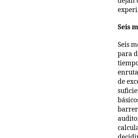
dejan 
experi
Seis m
Seis m
para d
tiempo
enruta
de exc
sufici
básico
barrer
audito
calcul
decidi