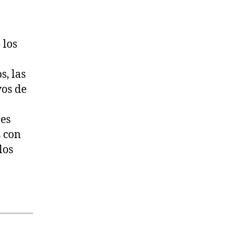
 los
s, las
vos de
les
s con
los