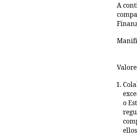
A cont
compar
Finanz
Manifi
Valore
Cola
exce
o Es
regu
comp
ello