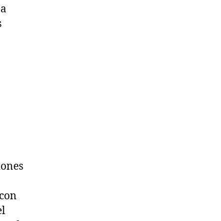
na
s
iones
 con
el