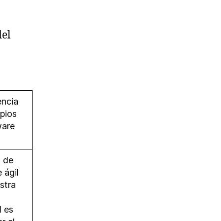
del
encia
ipios
ware
o de
 ágil
stra
d es