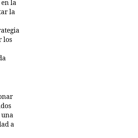
 en la
ar la
rategia
r los
da
onar
idos
y una
dad a