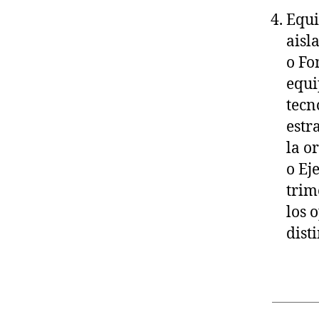
Equi
aisl
o Fo
equi
tecn
estr
la o
o Ej
trim
los 
dist