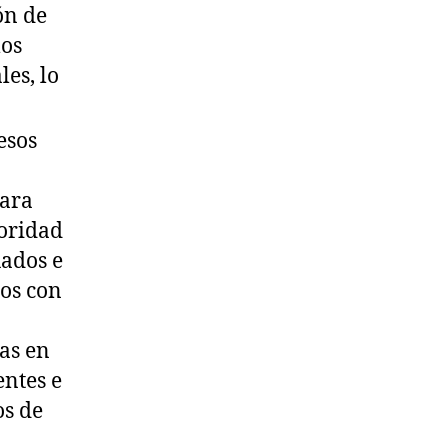
ón de
los
es, lo
esos
para
ioridad
uados e
cos con
as en
entes e
os de