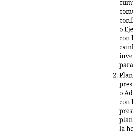
cump
comu
conf
o Ej
con 
camb
inve
para
Plan
pres
o Ad
con 
pres
plan
la h