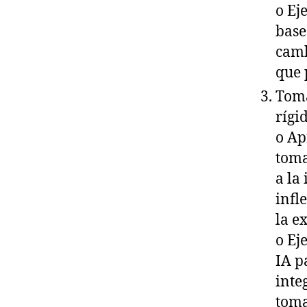
o Ej
base
camb
que 
Toma
rígi
o Ap
toma
a la
infl
la e
o Ej
IA p
inte
toma