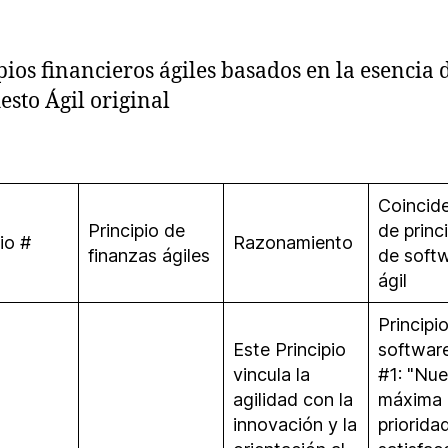
pios financieros ágiles basados en la esencia 
esto Ágil original
Coincid
Principio de
de princ
io #
Razonamiento
finanzas ágiles
de soft
ágil
Principi
Este Principio
software
vincula la
#1: "Nue
agilidad con la
máxima
innovación y la
priorida