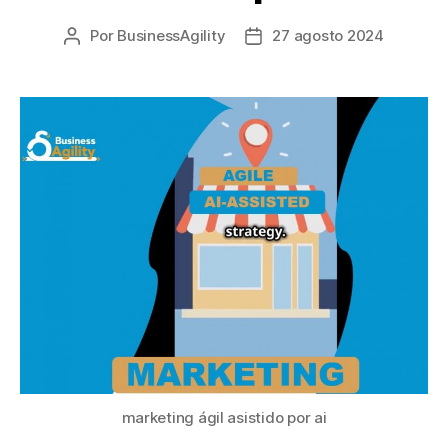
Por
BusinessAgility
27 agosto 2024
Autor
Fecha
de
de
la
la
publicación
publicación
marketing ágil asistido por ai