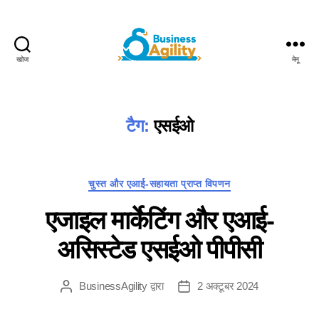
खोज
मेनू
Business
Agility+AI
टैग:
एसईओ
श्रेणियाँ
चुस्त और एआई-सहायता प्राप्त विपणन
एजाइल मार्केटिंग और एआई-
असिस्टेड एसईओ पीपीसी
BusinessAgility
द्वारा
2 अक्टूबर 2024
पोस्ट
पोस्ट
लेखक
करने
की