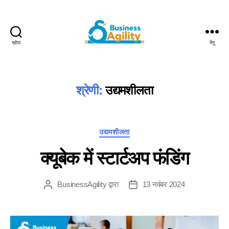
खोज
मेनू
Business
Agility+AI
श्रेणी:
उद्यमशीलता
श्रेणियाँ
उद्यमशीलता
क्यूबेक में स्टार्टअप फंडिंग
BusinessAgility
द्वारा
13 नवंबर 2024
पोस्ट
पोस्ट
लेखक
करने
की
तारीख