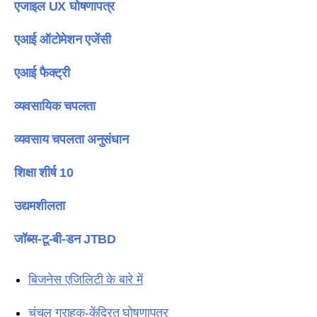
एजाइल UX घोषणापत्र
एआई ऑटोमेशन एजेंसी
एआई फैक्ट्री
व्यवसायिक चपलता
व्यवसाय चपलता अनुसंधान
शिक्षा शीर्ष 10
उद्यमशीलता
जॉब्स-टू-बी-डन JTBD
बिजनेस एजिलिटी के बारे में
चंचल ग्राहक-केंद्रित घोषणापत्र