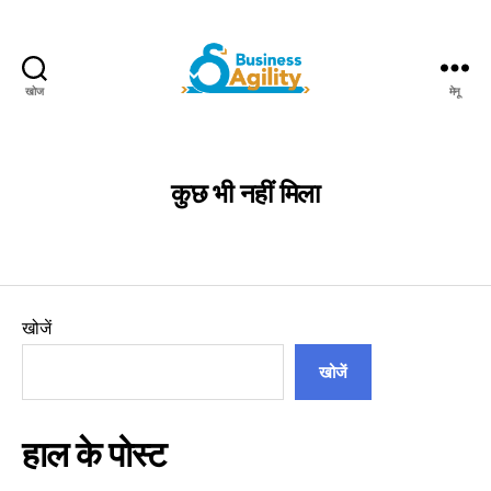
खोज
मेनू
Business
Agility+AI
कुछ भी नहीं मिला
खोजें
खोजें
हाल के पोस्ट