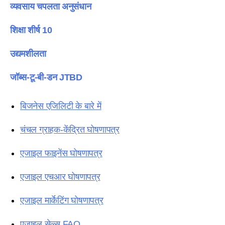
व्यवसाय चपलता अनुसंधान
शिक्षा शीर्ष 10
उद्यमशीलता
जॉब्स-टू-बी-डन JTBD
बिजनेस एजिलिटी के बारे में
चंचल ग्राहक-केंद्रित घोषणापत्र
एजाइल फाइनेंस घोषणापत्र
एजाइल एचआर घोषणापत्र
एजाइल मार्केटिंग घोषणापत्र
एजाइल सेल्स FAQ