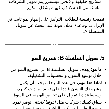
مشاريع حقيقية
و
باناش فينتشرز
يتم تمويل الشركات
الناشئة من الفئة A في كيبيك بشكل متكرر.
نصيحة رئيسية للطلاب:
التركيز على إظهار نمو ثابت في
الإيرادات وقاعدة عملاء قوية عند البحث عن تمويل
السلسلة A.
5.
تمويل السلسلة B: تسريع النمو
ما هو:
يهدف تمويل السلسلة B إلى تسريع النمو من
خلال توسيع السوق والتحسينات التشغيلية.
لماذا هذا مهم:
في هذه المرحلة، يجب أن يكون
مشروعك الناشئ قادرًا على توليد إيرادات كبيرة،
وسيساعدك التمويل على تحقيق الهيمنة في السوق.
سياق كيبيك:
شركات مثل
اينوفيا كابيتال
توفير تمويل
واسع النطاق للشركات الناشئة الموجهة نحو النمو.