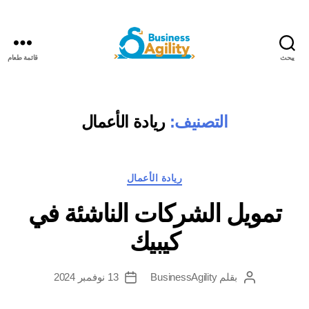
يبحث
قائمة طعام
مرونة
الأعمال+الذكاء
الاصطناعي
التصنيف:
ريادة الأعمال
فئات
ريادة الأعمال
تمويل الشركات الناشئة في
كيبيك
بقلم
BusinessAgility
13 نوفمبر 2024
مؤلف
تاريخ
المنشور
النشر