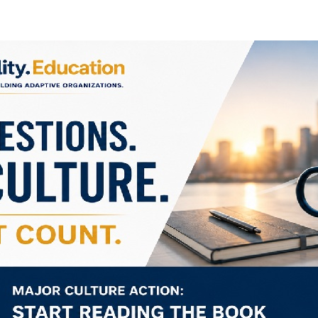
물
날
작
짜
성
자