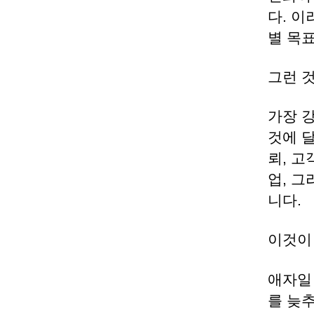
다. 이
별 목
그런 
가장 
것에 
뢰, 고
업, 
니다.
이것이
애자일
를 늦