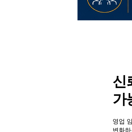
신
가
영업 임
변화하