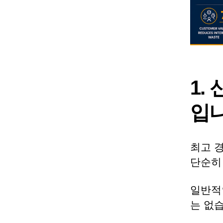
1.
입
최고 경
단순히
일반적
는 없습