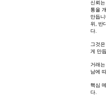
신뢰는
통을 
만듭니
위, 반
다.
그것은
게 만
거래는
남에 
핵심 
다.