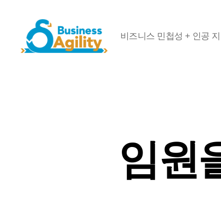
비즈니스 민첩성 + 인공 
비
즈
니
스
민
첩
성
+AI
임원을