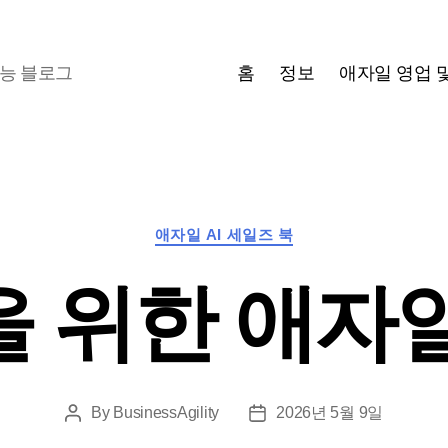
홈
정보
애자일 영업 및
지능 블로그
카
애자일 AI 세일즈 북
테
고
 위한 애자
리
By
BusinessAgility
2026년 5월 9일
게
게
시
시