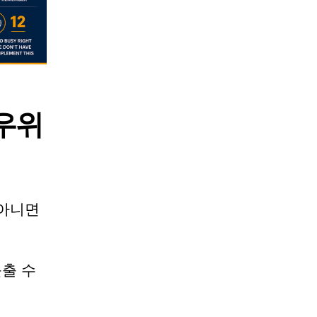
 우위
 아니면
늦출 수