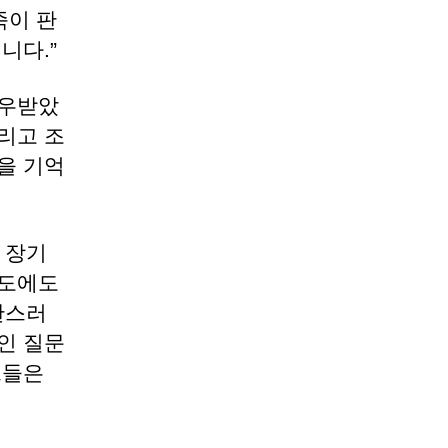
족이 판
니다.”
대우받았
리고 조
을 기억
의 장기
속도에도
란스러
인 질문
그들은