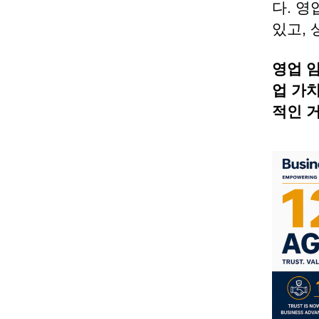
다. 영
있고,
영업 
업 가
적인 