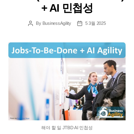
+ AI 민첩성
By
BusinessAgility
5 3월 2025
게
게
시
시
물
날
작
짜
성
자
해야 할 일 JTBD AI 민첩성