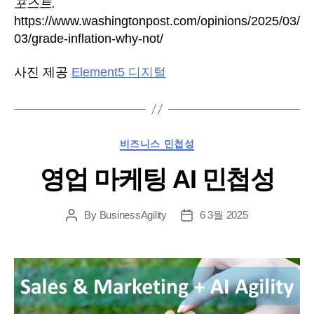
포스트.
https://www.washingtonpost.com/opinions/2025/03/
03/grade-inflation-why-not/
사진 제공
Element5 디지털
카
비즈니스 민첩성
테
영업 마케팅 AI 민첩성
고
리
By
BusinessAgility
6 3월 2025
게
게
시
시
물
날
작
짜
성
자