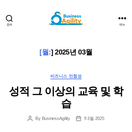
검색
메뉴
비
즈
니
스
[월:
]
2025년 03월
민
첩
성
카
+AI
비즈니스 민첩성
테
성적 그 이상의 교육 및 학
고
리
습
By
BusinessAgility
9 3월 2025
게
게
시
시
물
날