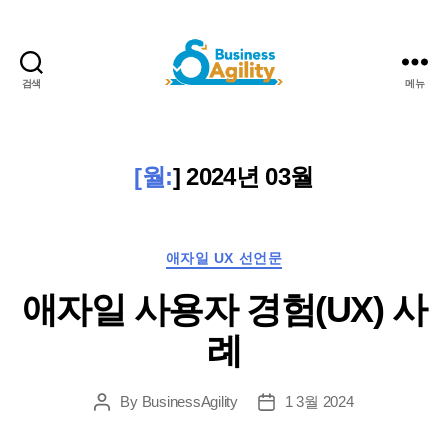
검색
메뉴
비
즈
니
스
[월:
]
2024년 03월
민
첩
성
카
+AI
애자일 UX 선언문
테
애자일 사용자 경험(UX) 사
고
리
례
By
BusinessAgility
1 3월 2024
게
게
시
시
물
날