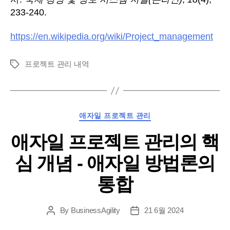
233-240.
https://en.wikipedia.org/wiki/Project_management
프로젝트 관리 내역
태
그
카
애자일 프로젝트 관리
테
애자일 프로젝트 관리의 핵
고
리
심 개념 - 애자일 방법론의
통합
By
BusinessAgility
21 6월 2024
게
게
시
시