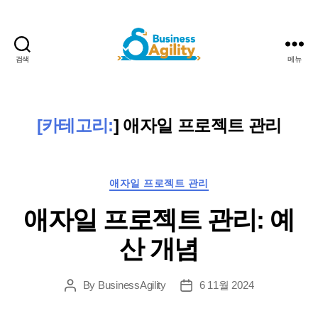
검색
메뉴
비
즈
니
스
[카테고리:
]
애자일 프로젝트 관리
민
첩
성
카
+AI
애자일 프로젝트 관리
테
애자일 프로젝트 관리: 예
고
리
산 개념
By
BusinessAgility
6 11월 2024
게
게
시
시
물
날