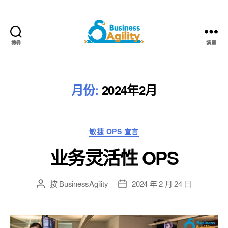
搜尋
選單
Business
Agility+AI
月份:
2024年2月
類
敏捷 OPS 宣言
別
业务灵活性 OPS
按
BusinessAgility
2024 年 2 月 24 日
貼
發
文
布
作
日
者
期