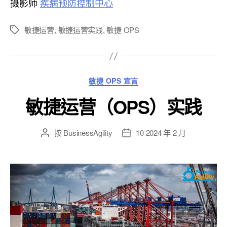
摄影师
疾病预防控制中心
敏捷运营
,
敏捷运营实践
,
敏捷 OPS
標
籤
類
敏捷 OPS 宣言
別
敏捷运营（OPS）实践
按
BusinessAgility
10 2024 年 2 月
貼
發
文
布
作
日
者
期