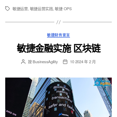
敏捷运营
,
敏捷运营实践
,
敏捷 OPS
標
籤
類
敏捷财务宣言
別
敏捷金融实施 区块链
按
BusinessAgility
10 2024 年 2 月
貼
發
文
布
作
日
者
期