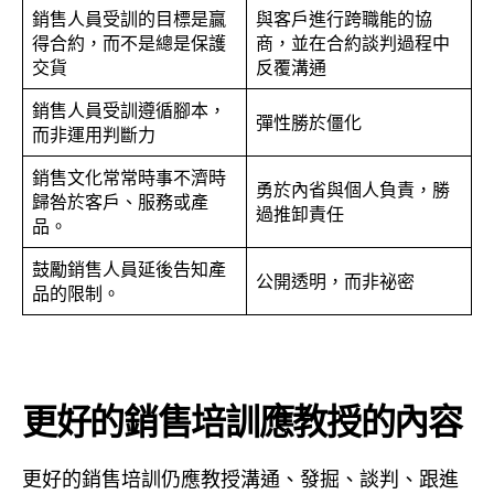
銷售人員受訓的目標是贏
與客戶進行跨職能的協
得合約，而不是總是保護
商，並在合約談判過程中
交貨
反覆溝通
銷售人員受訓遵循腳本，
彈性勝於僵化
而非運用判斷力
銷售文化常常時事不濟時
勇於內省與個人負責，勝
歸咎於客戶、服務或產
過推卸責任
品。
鼓勵銷售人員延後告知產
公開透明，而非祕密
品的限制。
更好的銷售培訓應教授的內容
更好的銷售培訓仍應教授溝通、發掘、談判、跟進