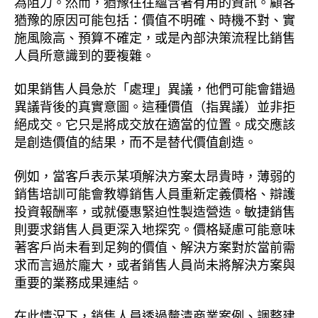
為阻力。然而，猶豫往往蘊含著有用的資訊。顧客
猶豫的原因可能包括：價值不明確、時機不對、實
施風險高、預算不確定，或是內部決策流程比銷售
人員所意識到的要複雜。
如果銷售人員急於「處理」異議，他們可能會錯過
異議背後的真實意圖。這種價值（指異議）並非拒
絕成交。它只是將成交放在適當的位置。成交應該
是創造價值的結果，而不是替代價值創造。
例如，當客戶表示某項解決方案太昂貴時，薄弱的
銷售培訓可能會教導銷售人員重新定義價格、辯護
投資報酬率，或就優惠緊迫性製造營造。敏捷銷售
則要求銷售人員更深入地探究。價格疑慮可能意味
著客戶尚未看到足夠的價值、解決方案對於當前需
求而言過於龐大，或者銷售人員尚未將解決方案與
重要的業務成果連結。
在此情況下，銷售人員透過釐清商業案例、調整建