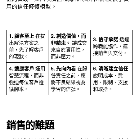
用的信任修復模型。
1.
顧客至上
在提
2.
創造價值，而
3.
信守承諾
透過
出解決方案之
非結束。
讓成交
跨職能協作，連
前，先了解客戶
來自於實用性，
接銷售與交付。
的現狀。
而非壓力。
4.
適應客戶
運用
5.
先向內看
在歸
6.
清晰建立信任
智慧流程，而非
咎責任之前，應
說明成本、費
強迫每位客戶遵
將不良結果視為
用、限制、支援
循腳本。
學習的信號。
和取捨。
銷售的難題