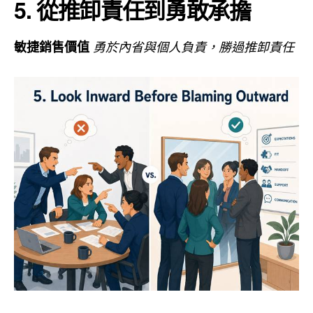
5. 從推卸責任到勇敢承擔
敏捷銷售價值
勇於內省與個人負責，勝過推卸責任