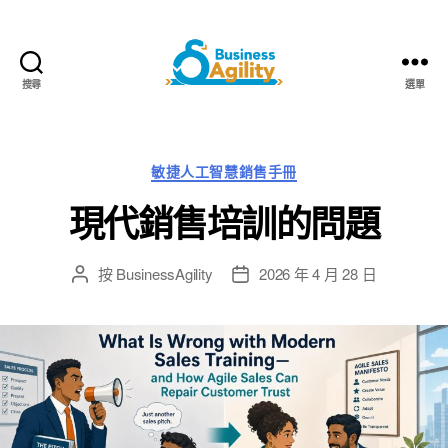
搜尋
選單
Business
Agility+AI
類
敏捷人工智慧銷售手冊
別
現代銷售培訓的問題
按
BusinessAgility
2026 年 4 月 28 日
貼
發
文
布
作
日
者
期