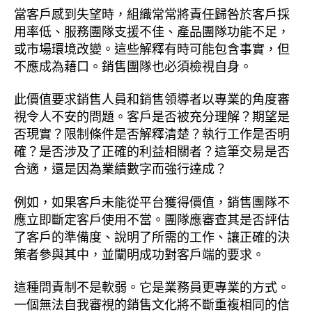
當客戶感到失望時，組織常常將責任歸咎於客戶採
用率低、服務團隊支援不佳、產品團隊功能不足，
或市場環境改變。這些解釋有時可能包含事實，但
不應成為藉口。銷售團隊也必須檢視自身。
此價值要求銷售人員和銷售領導者以專業的角度審
視令人不安的問題。客戶是否被充分理解？期望是
否現實？限制條件是否解釋清楚？執行工作是否明
確？是否涉及了正確的利益相關者？這筆交易是否
合適，還是因為業績數字而強行達成？
例如，如果客戶未能從平台獲得價值，銷售團隊不
應立即斷定客戶使用不當。團隊應審查其是否評估
了客戶的準備度、說明了所需的工作、讓正確的決
策者參與其中，並闡明成功對客戶端的要求。
這種問責制不是軟弱。它是業務員更專業的方式。
一個無法自我審視的銷售文化將不斷重複相同的信