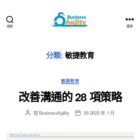
搜尋
選單
Business
Agility+AI
分類:
敏捷教育
類
敏捷教育
別
改善溝通的 28 項策略
按
BusinessAgility
26 2025 年 1 月
貼
發
文
布
作
日
者
期