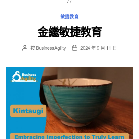
類
敏捷教育
別
金繼敏捷教育
按
BusinessAgility
2024 年 9 月 11 日
貼
發
文
布
作
日
者
期