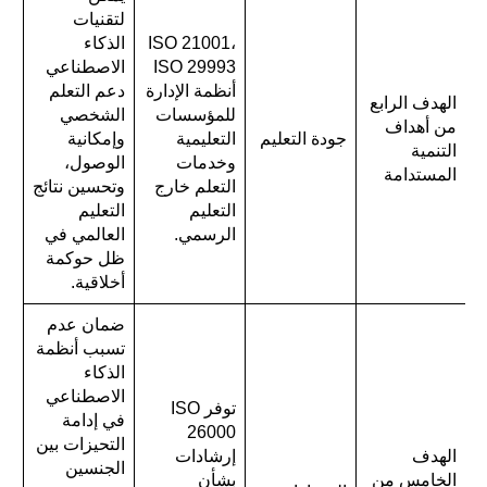
لتقنيات
ISO 21001،
الذكاء
ISO 29993
الاصطناعي
أنظمة الإدارة
دعم التعلم
الهدف الرابع
للمؤسسات
الشخصي
من أهداف
جودة التعليم
التعليمية
وإمكانية
التنمية
وخدمات
الوصول،
المستدامة
التعلم خارج
وتحسين نتائج
التعليم
التعليم
الرسمي.
العالمي في
ظل حوكمة
أخلاقية.
ضمان عدم
تسبب أنظمة
الذكاء
الاصطناعي
توفر ISO
في إدامة
26000
التحيزات بين
الهدف
إرشادات
الجنسين
الخامس من
بشأن