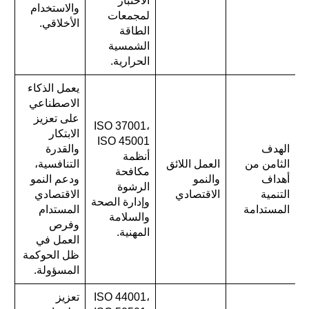
الاختبار
والاستخدام
لمجمعات
الأخلاقي.
الطاقة
الشمسية
الحرارية.
يعمل الذكاء
الاصطناعي
على تعزيز
ISO 37001،
الابتكار
ISO 45001
الهدف
والقدرة
أنظمة
الثامن من
العمل اللائق
التنافسية،
مكافحة
أهداف
والنمو
ودعم النمو
الرشوة
التنمية
الاقتصادي
الاقتصادي
وإدارة الصحة
المستدامة
المستدام
والسلامة
وفرص
المهنية.
العمل في
ظل الحوكمة
المسؤولة.
ISO 44001،
تعزيز