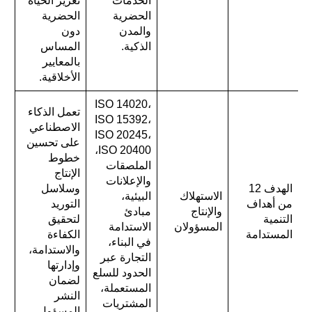
الخدمات
تعزيز الحياة
الحضرية
الحضرية
والمدن
دون
الذكية.
المساس
بالمعايير
الأخلاقية.
ISO 14020،
تعمل الذكاء
ISO 15392،
الاصطناعي
ISO 20245،
على تحسين
ISO 20400،
خطوط
الملصقات
الإنتاج
والإعلانات
الهدف 12
وسلاسل
الاستهلاك
البيئية،
من أهداف
التوريد
والإنتاج
مبادئ
التنمية
لتحقيق
المسؤولان
الاستدامة
المستدامة
الكفاءة
في البناء،
والاستدامة،
التجارة عبر
وإدارتها
الحدود للسلع
لضمان
المستعملة،
النشر
المشتريات
المسؤول.