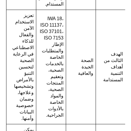
المستدام.
تعزيز
IWA 18،
الاستخدام
ISO 11137،
الآمن
ISO 37101،
والفعال
ISO 7153
للذكاء
الإطار
الاصطناعي
والمتطلبات
الهدف
في الرعاية
الخاصة
الثالث من
الصحة
الصحية
بالخدمات
أهداف
الجيدة
لتحسين
الصحية،
التنمية
والعافية
التنبؤ
وتعقيم
المستدامة
بالأمراض
المنتجات
وتشخيصها
الصحية،
وعلاجها،
والمواد
وضمان
الخاصة
خصوصية
بالأدوات
البيانات
الجراحية.
وأمنها.
يمكن