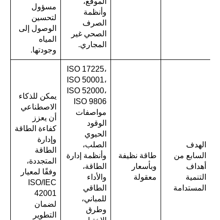
الموقع،
مسؤول
وأنظمة
لتحسين
الصرف
الوصول إلى
الصحي غير
المياه
المجاري.
وجودتها.
ISO 17225،
ISO 50001،
ISO 52000،
يمكن للذكاء
ISO 9806
الاصطناعي
مواصفات
أن يعزز
الوقود
كفاءة الطاقة
الحيوي
وإدارة
الهدف
الصلب،
الطاقة
السابع من
طاقة نظيفة
وأنظمة إدارة
المتجددة،
أهداف
وبأسعار
الطاقة،
وفقًا لمعيار
التنمية
معقولة
والأداء
ISO/IEC
المستدامة
الطاقي
42001
للمباني،
لضمان
وطرق
التطوير