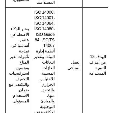
المستدامة.
ISO 14000،
ISO 14001،
ISO 14064،
ISO 14080،
يعتبر الذكاء
ISO Guide
الاصطناعي
84، ISO/TS
عنصرا
14067
أساسيا في
أنظمة إدارة
نمذجة
الهدف 13
البيئة، وتقدير
تأثيرات تغير
من أهداف
العمل
انبعاثات
المناخ
التنمية
المناخي
الغازات
وتحسين
المستدامة
المسببة
استراتيجيات
للاحتباس
التخفيف
الحراري
والتكيف، مع
والتحقق
ضمان
منها،
الاستخدام
والمبادئ
المسؤول.
التوجيهية
لمكافحة تغير