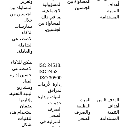
المساواة بين
وتعزيز
أهداف
المسؤولية
الجنسين
المساواة بين
التنمية
الاجتماعية،
الجنسين من
المستدامة
بما في ذلك
خلال
المساواة بين
ممارسات
الجنسين.
الذكاء
الاصطناعي
الشاملة
والعادلة.
يمكن للذكاء
ISO 24518،
الاصطناعي
ISO 24521،
تحسين إدارة
ISO 30500
المياه
إدارة الأزمات
ومشاريع
لمرافق
البنية التحتية،
المياه، وإدارة
الهدف 6 من
المياه
وإدارتها
خدمات
أهداف
النظيفة
لضمان
الصرف
التنمية
والصرف
استخدام هذه
الصحي
المستدامة
الصحي
التقنيات
المنزلية في
بشكل