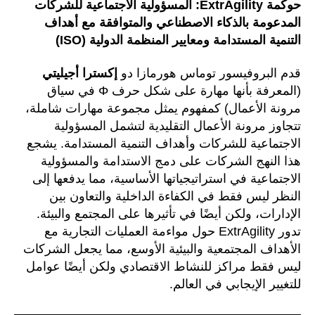
حوكمة ExtrAgility: المسؤولية الاجتماعية للشركات
المدعومة بالذكاء الاصطناعي والمتوافقة مع أهداف
التنمية المستدامة ومعايير المنظمة الدولية (ISO)
قدم البروفيسور توماس هورمازا دو
إكسترا أجيليتي
(المعرفة بأنها مهارة على شكل حرف Φ في سياق
مرونة الأعمال) كمفهوم يمثل مجموعة مهارات شاملة،
تتجاوز مرونة الأعمال التقليدية لتشمل المسؤولية
الاجتماعية للشركات وأهداف التنمية المستدامة. يشجع
هذا النهج الشركات على دمج الاستدامة والمسؤولية
الاجتماعية في استراتيجياتها الأساسية، مما يدفعها إلى
النظر ليس فقط في الكفاءة الداخلية والتعاون بين
الإدارات، ولكن أيضًا في تأثيرها على المجتمع والبيئة.
تدور ExtrAgility حول مواءمة العمليات التجارية مع
الأهداف المجتمعية والبيئية الأوسع، مما يجعل الشركات
ليس فقط مراكز للنشاط الاقتصادي ولكن أيضًا عوامل
للتغيير الإيجابي في العالم.