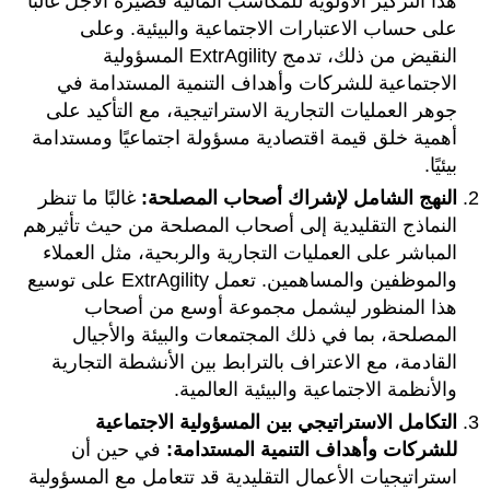
هذا التركيز الأولوية للمكاسب المالية قصيرة الأجل غالبًا
على حساب الاعتبارات الاجتماعية والبيئية. وعلى
النقيض من ذلك، تدمج ExtrAgility المسؤولية
الاجتماعية للشركات وأهداف التنمية المستدامة في
جوهر العمليات التجارية الاستراتيجية، مع التأكيد على
أهمية خلق قيمة اقتصادية مسؤولة اجتماعيًا ومستدامة
بيئيًا.
النهج الشامل لإشراك أصحاب المصلحة:
غالبًا ما تنظر
النماذج التقليدية إلى أصحاب المصلحة من حيث تأثيرهم
المباشر على العمليات التجارية والربحية، مثل العملاء
والموظفين والمساهمين. تعمل ExtrAgility على توسيع
هذا المنظور ليشمل مجموعة أوسع من أصحاب
المصلحة، بما في ذلك المجتمعات والبيئة والأجيال
القادمة، مع الاعتراف بالترابط بين الأنشطة التجارية
والأنظمة الاجتماعية والبيئية العالمية.
التكامل الاستراتيجي بين المسؤولية الاجتماعية
للشركات وأهداف التنمية المستدامة:
في حين أن
استراتيجيات الأعمال التقليدية قد تتعامل مع المسؤولية