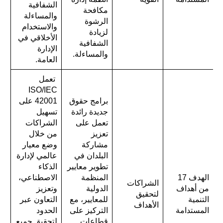
الشفافية
مكافحة
والمساءلة
الرشوة
والاستخدام
لزيادة
الأخلاقي في
الشفافية
الإدارة
والمساءلة.
العامة.
تعمل
ISO/IEC
برامج حقوق
42001 على
جديدة رائدة
تسهيل
تعمل على
الشراكات
تعزيز
من خلال
مشاركة
وضع معيار
البلدان في
عالمي لإدارة
تطوير معايير
الذكاء
الهدف 17
المنظمة
الاصطناعي،
الشراكات
من أهداف
الدولية
وتعزيز
لتحقيق
التنمية
للمعايير، مع
التعاون عبر
الأهداف
المستدامة
التركيز على
الحدود
قطاعات
لتحقيق جميع