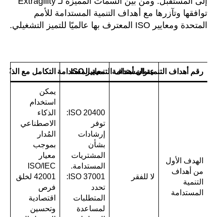
إلى المستقبل. ومن بين السمات المميزة لـ Extragility
توافقها وتآزرها مع أهداف التنمية المستدامة للأمم
المتحدة ومعايير ISO المعترف بها عالميًا للتميز التشغيلي.
رقم أهداف التنمية المستدامة
معايير ISO
عنوان أهداف التنمية المستدامة
التكامل مع الذكاء
يمكن
استخدام
ISO 20400:
الذكاء
توفر
الاصطناعي
إرشادات
المُدار
بشأن
بموجب
المشتريات
معيار
الهدف الأول
المستدامة.
ISO/IEC
من أهداف
لا للفقر
ISO 37001:
42001 لخلق
التنمية
تحدد
فرص
المستدامة
المتطلبات
اقتصادية
لمساعدة
وتحسين