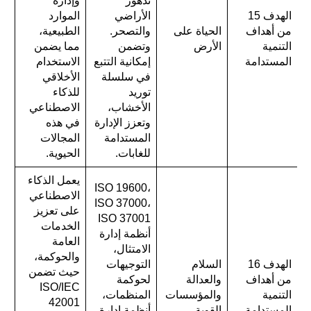
تدهور
وإدارة
الهدف 15
الأراضي
الموارد
من أهداف
الحياة على
والتصحر.
الطبيعية،
التنمية
الأرض
وتضمن
مما يضمن
المستدامة
إمكانية التتبع
الاستخدام
في سلسلة
الأخلاقي
توريد
للذكاء
الأخشاب،
الاصطناعي
وتعزز الإدارة
في هذه
المستدامة
المجالات
للغابات.
الحيوية.
يعمل الذكاء
ISO 19600،
الاصطناعي
ISO 37000،
على تعزيز
ISO 37001
الخدمات
أنظمة إدارة
العامة
الامتثال،
والحوكمة،
الهدف 16
السلام
التوجيهات
حيث تضمن
من أهداف
والعدالة
لحوكمة
ISO/IEC
التنمية
والمؤسسات
المنظمات،
42001
المستدامة
القوية
أنظمة إدارة