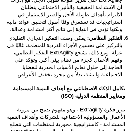
ExtrAgility على تعزيز التوجه طويل الأجل، مع إدراك
أن الاستدامة الحقيقية والتأثير الاجتماعي يتطلبان
الالتزام بأهداف طويلة الأجل والصبر للاستثمار في
استراتيجيات قد تستغرق وقتًا أطول لتحقيق عوائد مالية
ولكنها تؤدي في النهاية إلى نتائج أكثر استدامة وعدالة.
التفكير النظامي:
يمكن وصف التفكير التجاري التقليدي
بالتركيز على تحسين الأجزاء الفردية للمنظمة، غالبًا في
عزلة. ومع ذلك، تشجع ExtrAgility التفكير النظامي،
وفهم الأعمال كجزء من نظام بيئي أكبر. وتؤكد على
الحاجة إلى حلول تعالج الأسباب الجذرية للقضايا
الاجتماعية والبيئية، بدلاً من مجرد تخفيف الأعراض.
تكامل الذكاء الاصطناعي مع أهداف التنمية المستدامة
ومعايير المنظمة الدولية (ISO)
تبرز فكرة Extragility - وهو مفهوم يدمج بين مرونة
الأعمال والمسؤولية الاجتماعية للشركات وأهداف التنمية
المستدامة - كاستراتيجية محورية للمنظمات التي تتطلع