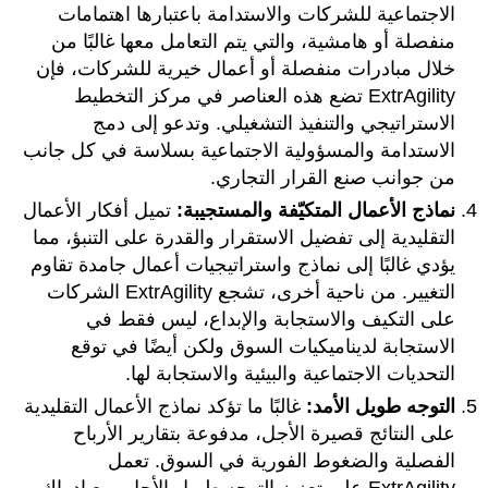
الاجتماعية للشركات والاستدامة باعتبارها اهتمامات
منفصلة أو هامشية، والتي يتم التعامل معها غالبًا من
خلال مبادرات منفصلة أو أعمال خيرية للشركات، فإن
ExtrAgility تضع هذه العناصر في مركز التخطيط
الاستراتيجي والتنفيذ التشغيلي. وتدعو إلى دمج
الاستدامة والمسؤولية الاجتماعية بسلاسة في كل جانب
من جوانب صنع القرار التجاري.
نماذج الأعمال المتكيّفة والمستجيبة:
تميل أفكار الأعمال
التقليدية إلى تفضيل الاستقرار والقدرة على التنبؤ، مما
يؤدي غالبًا إلى نماذج واستراتيجيات أعمال جامدة تقاوم
التغيير. من ناحية أخرى، تشجع ExtrAgility الشركات
على التكيف والاستجابة والإبداع، ليس فقط في
الاستجابة لديناميكيات السوق ولكن أيضًا في توقع
التحديات الاجتماعية والبيئية والاستجابة لها.
التوجه طويل الأمد:
غالبًا ما تؤكد نماذج الأعمال التقليدية
على النتائج قصيرة الأجل، مدفوعة بتقارير الأرباح
الفصلية والضغوط الفورية في السوق. تعمل