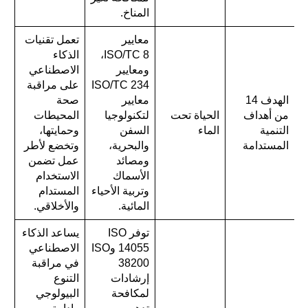
المناخ.
معايير
تعمل تقنيات
ISO/TC 8،
الذكاء
ومعايير
الاصطناعي
ISO/TC 234
على مراقبة
الهدف 14
معايير
صحة
من أهداف
الحياة تحت
لتكنولوجيا
المحيطات
التنمية
الماء
السفن
وحمايتها،
المستدامة
والبحرية،
وتخضع لأطر
ومصائد
عمل تضمن
الأسماك
الاستخدام
وتربية الأحياء
المستدام
المائية.
والأخلاقي.
توفر ISO
يساعد الذكاء
14055 وISO
الاصطناعي
38200
في مراقبة
إرشادات
التنوع
لمكافحة
البيولوجي