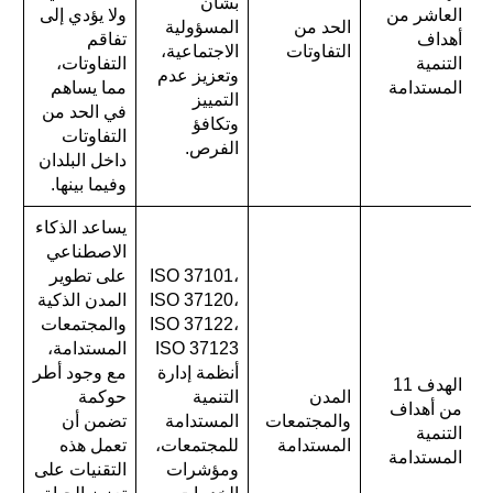
بشأن
العاشر من
ولا يؤدي إلى
الحد من
المسؤولية
أهداف
تفاقم
التفاوتات
الاجتماعية،
التنمية
التفاوتات،
وتعزيز عدم
المستدامة
مما يساهم
التمييز
في الحد من
وتكافؤ
التفاوتات
الفرص.
داخل البلدان
وفيما بينها.
يساعد الذكاء
الاصطناعي
ISO 37101،
على تطوير
ISO 37120،
المدن الذكية
ISO 37122،
والمجتمعات
ISO 37123
المستدامة،
أنظمة إدارة
مع وجود أطر
الهدف 11
المدن
التنمية
حوكمة
من أهداف
والمجتمعات
المستدامة
تضمن أن
التنمية
المستدامة
للمجتمعات،
تعمل هذه
المستدامة
ومؤشرات
التقنيات على