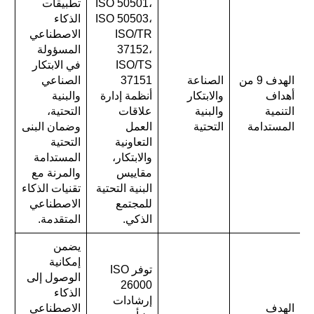
ISO 50501،
تطبيقات
ISO 50503،
الذكاء
ISO/TR
الاصطناعي
37152،
المسؤولة
ISO/TS
في الابتكار
الهدف 9 من
الصناعة
37151
الصناعي
أهداف
والابتكار
أنظمة إدارة
والبنية
التنمية
والبنية
علاقات
التحتية،
المستدامة
التحتية
العمل
وضمان البنى
التعاونية
التحتية
والابتكار،
المستدامة
مقاييس
والمرنة مع
البنية التحتية
تقنيات الذكاء
للمجتمع
الاصطناعي
الذكي.
المتقدمة.
يضمن
إمكانية
توفر ISO
الوصول إلى
26000
الذكاء
إرشادات
الهدف
الاصطناعي