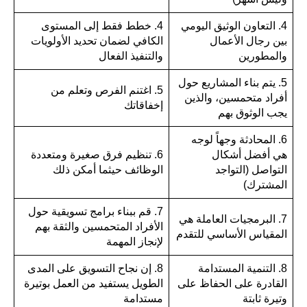
4. التعاون الوثيق اليومي
4. خطط فقط إلى المستوى
بين رجال الأعمال
الكافي لضمان تحديد الأولويات
والمطورين
والتنفيذ الفعال
5. يتم بناء المشاريع حول
5. اغتنم الفرص وتعلم من
أفراد متحمسين، والذين
إخفاقاتك
يجب الوثوق بهم
6. المحادثة وجهاً لوجه
هي أفضل أشكال
6. تنظيم فرق صغيرة ومتعددة
التواصل (التواجد
الوظائف حيثما أمكن ذلك
المشترك)
7. قم ببناء برامج تسويقية حول
7. البرمجيات العاملة هي
الأفراد المتحمسين والثقة بهم
المقياس الأساسي للتقدم
لإنجاز المهمة
8. التنمية المستدامة
8. إن نجاح التسويق على المدى
القادرة على الحفاظ على
الطويل يستفيد من العمل بوتيرة
وتيرة ثابتة
مستدامة