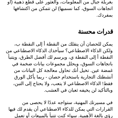
بغربلة جبال من المعلومات، والعثور على قطع ذهبية (أو
اتجاهات السوق، كما نسميها) لن تتمكن من اكتشافها
بمفردك.
قدرات محسنة
يمكن للحصان أن ينقلك من النقطة أ إلى النقطة ب،
ولكن الذكاء الاصطناعي؟ سيأخذك الذكاء الاصطناعي من
النقطة أ إلى النقطة ي، ويرسم لك أفضل الطرق، ويتنبأ
باتجاهات السوق، ويحلل مجموعات بيانات ضخمة في
غمضة عين. تخيل أنك تحاول معالجة كل البيانات من
أنشطتك التجارية باستخدام حصان - ربما يأكل الورق
فقط! الذكاء الاصطناعي لا يتعب، ولا يحتاج إلى التبن،
وبالتأكيد لن يخيفه ثعبان في العشب.
في مسيرتك المهنية، ستواجه عددًا لا يحصى من
القرارات التي يمكن للذكاء الاصطناعي أن يقدم لك فيها
رؤى بالغة الأهمية. سواء كنت تتنبأ بالمبيعات أو تعمل