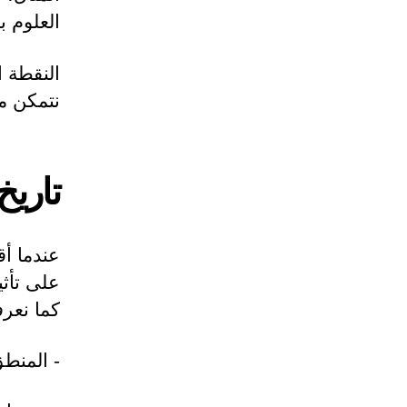
العلوم ب
النقطة ا
نتمكن م
تاريخ
عندما أ
على تأث
كما نعرف
- المنطق