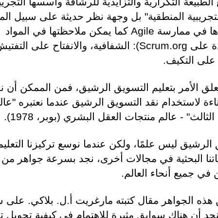
ع الطبيعة التكرارية والتزايدية للرشاقة وأسسها التجريبي
تجريبية المنطقية" بل وجهة نظر حديثة على سبيل الم
التي نراها في ممارسة Agile كما يمكن ملاحظتها في المواد
الموجودة على Scrum.org): الشفافية، والانفتاح على التفتي
على التكيف.
علق الأمر بتعليم التسويق الرشيق، فمن الممكن أن ن
اءة لاستخدام نقد التسويق الرشيق عندما نعتبره "عال
لثالث" - عالم منتجات العقل البشري (بوبر، 1978).
الرشيق ليس علمًا، ولكن عندما نوسع تركيزنا التعلي
تنا البحثية في مجالات أخرى، نجد بسرعة جواهر من
 في جميع أنحاء العالم.
هذه الجواهر مقال كتبته مارغريت أ.ل. بلاكي. على 
نجد أن هناك سوابق مثيرة للاهتمام في كيفية تحويل تع