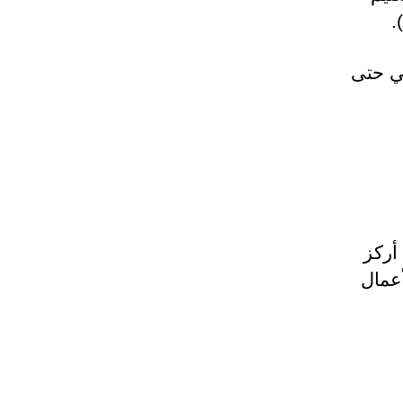
في حتى
 أركز
عمال