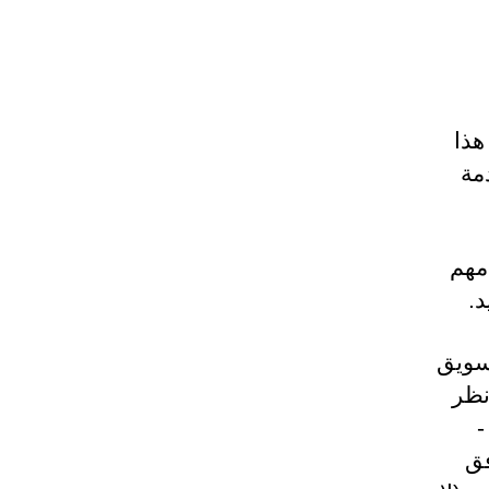
هذا
مة
مهم
.
تسويق
نظر
-
فق