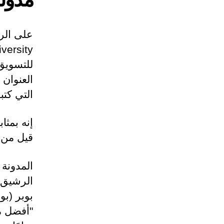
للتسويق 
العنوان 
التي كتبه
إنه بمثا
قيل من 
المدونة 
الرشيق 
"أفضل ما