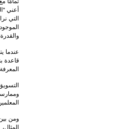
تمامًا م
أعني "ال
والقدرة 
عندما يت
قاعدة بن
المعرفة ا
التسويق 
وممارسا
المعلمين
ومن بين 
المثال، 