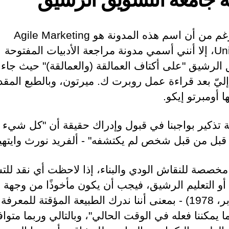
على الرغم من أن اسم هذه المدونة هو Agile Marketing
University، إلا أنني أسمي مدونة مراجعة الأدبيات المفتوحة
الرشيق "على أكتاف العمالقة (والعمالقة)" حيث جاء 
إليّ بعد قراءة عمل روبرت ك. ميرتون، وبالطبع المقد
ا أومبرتو إيكو.
بة تذكير بواجبنا في قبول وإدراك حقيقة أن "كل شيء 
قبل من قبل شخص لم يكتشفه" - ألفريد نورث وايتهيد
مخصصة للنقاش الودي والبناء، إذا لاحظت أي نقد لل
أو التعليم الرشيق، فيجب أن يكون مأخوذًا من وجهة 
بوبر (بوبر، 1978) - بمعنى أننا ندرك الطبيعة المؤقتة للمعرفة 
 يمكننا فعله في الوقت الحالي"، وبالتالي وربما متوا