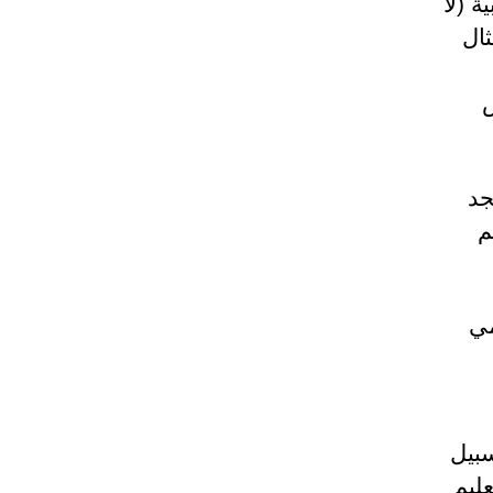
ة (لا
ثال
ش
جد
م
مي
سبيل
ليم