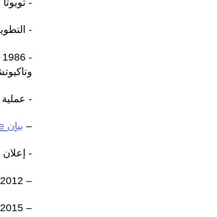
- تويوتا واي 40
- التطوير ا
-
وتاكيوتشي، 
- عملية س
–
بيان Agile لعام 2001
- إعلان ال
– 2012
– 2015