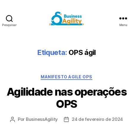
Pesquisar
Menu
Agilidade
nos
negócios+AI
Etiqueta:
OPS ágil
Categorias
MANIFESTO AGILE OPS
Agilidade nas operações
OPS
Por
BusinessAgility
24 de fevereiro de 2024
Autor
Data
do
de
post
publicação