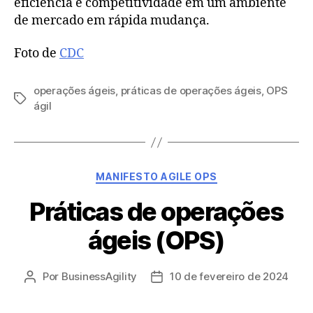
eficiência e competitividade em um ambiente
de mercado em rápida mudança.
Foto de
CDC
operações ágeis
,
práticas de operações ágeis
,
OPS
Tags
ágil
Categorias
MANIFESTO AGILE OPS
Práticas de operações
ágeis (OPS)
Por
BusinessAgility
10 de fevereiro de 2024
Autor
Data
do
de
post
publicação