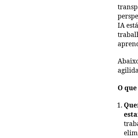
transp
perspe
IA est
trabal
aprend
Abaixo
agilid
O que
Quem
esta
trab
elim