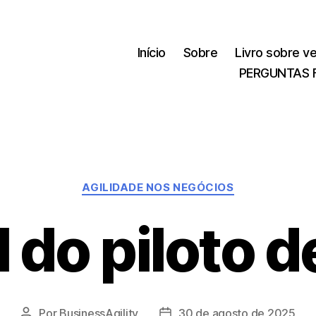
Início
Sobre
Livro sobre v
PERGUNTAS 
Categorias
AGILIDADE NOS NEGÓCIOS
 do piloto d
Por
BusinessAgility
30 de agosto de 2025
Autor
Data