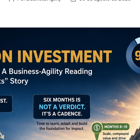
do
de
post
publicação