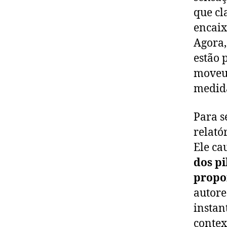
que cl
encaix
Agora,
estão 
moveu 
medida
Para s
relató
Ele ca
dos pi
propo
autore
instan
contex