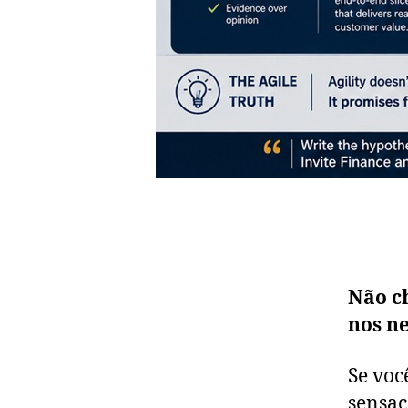
Não ch
nos ne
Se voc
sensaç