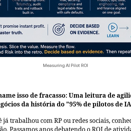
Measuring AI Pilot ROI
ame isso de fracasso: Uma leitura de agil
gócios da história do "95% de pilotos de IA
ê já trabalhou com RP ou redes sociais, conhe
ão. Passamos anos debatendo o ROI de ativid