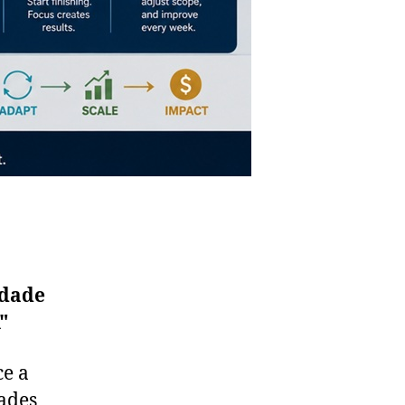
idade
"
ce a
ades