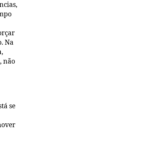
ncias,
empo
orçar
o. Na
,
, não
stá se
mover