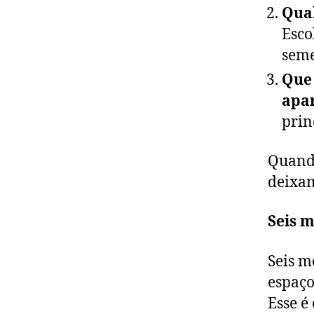
Qual
Esco
seme
Que 
apa
prin
Quando
deixam
Seis 
Seis m
espaço
Esse é