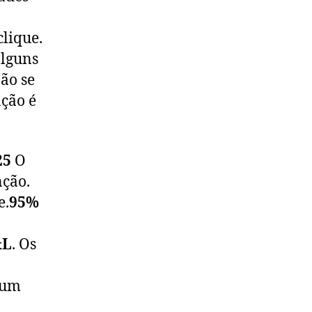
lique.
alguns
ão se
ção é
25
O
nção.
e.
95%
&L
. Os
é um