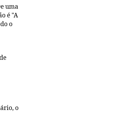
 De uma
ão é "A
ndo o
 de
ário, o