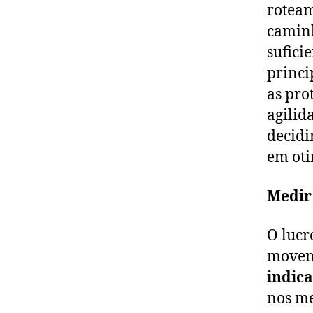
roteam
caminh
sufici
princi
as pro
agilid
decidi
em ot
Medir 
O lucr
movend
indica
nos me