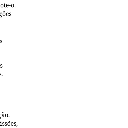
te-o.
ções
s
s
.
ção.
issões,